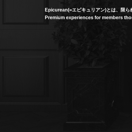
Epicurean(=エピキュリアン)と
Premium experiences for members those 