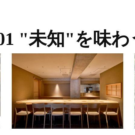
#01 "未知"を味わ