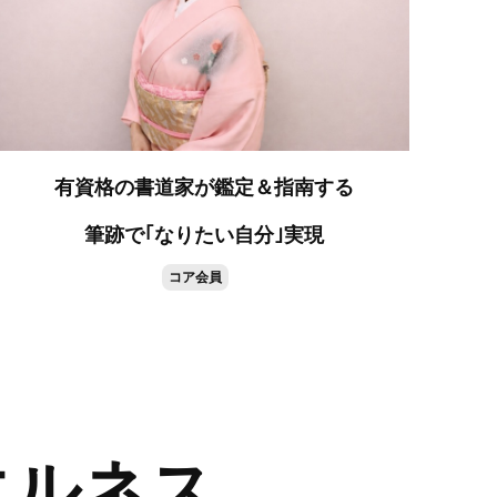
有資格の書道家が鑑定＆指南する
筆跡で｢なりたい自分｣実現
コア会員
エルネス