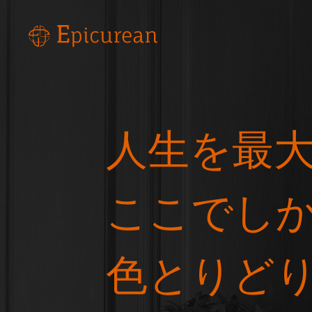
人生を最
ここでし
色とりど