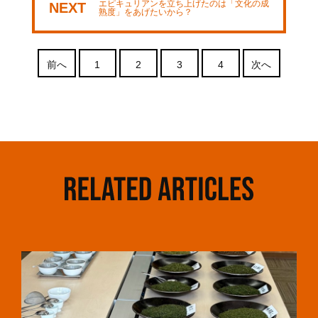
エピキュリアンを立ち上げたのは「文化の成
NEXT
熟度」をあげたいから？
前へ
1
2
3
4
次へ