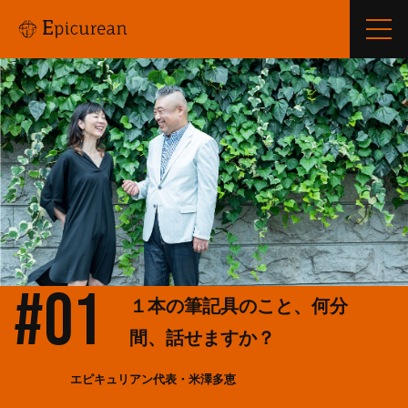
#01
１本の筆記具のこと、何分
間、話せますか？
エピキュリアン代表・米澤多恵