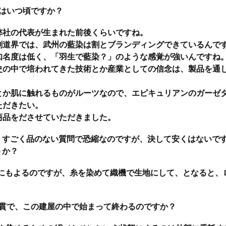
はいつ頃ですか？
、弊社の代表が生まれた前後くらいですね。
剣道界では、武州の藍染は割とブランディングできているんで
知名度は低く、「羽生で藍染？」のような感覚が強いんですね
史の中で培われてきた技術とか産業としての信念は、製品を通
、
とか肌に触れるものがルーツなので、エピキュリアンのガーゼ
ただきたい。
商品をださせていただきました。
。すごく品のない質問で恐縮なのですが、決して安くはないです
うか？
にもよるのですが、糸を染めて織機で生地にして、となると、
貫で、この建屋の中で始まって終わるのですか？