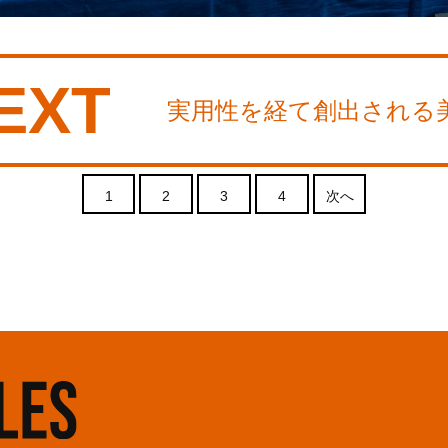
EXT
実用性を経て創出される
1
2
3
4
次へ