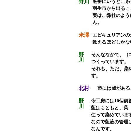
野川
厳密にいうと、糸
羽生市から出るこ
実は、弊社のよう
ん。
米澤
エピキュリアンの
数えるほどしかな
野
そんななかで、（
川
つくっています。
それも、ただ、染
す。
北村
藍には歳がある
野
今工房には10個
川
藍はもともと、蒅
使って染めていま
なので藍液の管理
なんです。