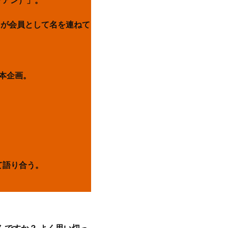
リアン）」。
々が会員として名を連ねて
本企画。
て語り合う。