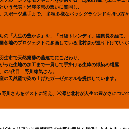
クルーシブなモノやことを提供する「Epicurean（エピキュ
という代表・米澤多恵の想いに賛同し、
、スポーツ選手まで、 多種多様なバックグラウンドを持つ方
ちの「人生の豊かさ」を、「日経トレンディ」編集長を経て、
国各地のプロジェクトに参画している北村森が握り下げていく
羽生市で天然発酵の蓋建てにこだわり、
がった生地の加工まで一貫して手掛ける生粋の織染め紺屋
」の5代目 野川雄気さん。
産の天然藍で染め上げたガーゼタオルを提供しています。
る野川さんをゲストに迎え、米澤と北村が人生の豊かさについ