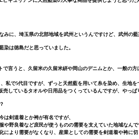
エピキュリアンに天然藍染の大事な商品を提供しようと思った
なみに、埼玉県の北部地域を武州というんですけど、武州の藍
藍染は徳島だと思っていました。
トで言うと、久留米の久留米絣や岡山のデニムとか、一般の方
年目、私で5代目ですが、ずっと天然藍を用いて糸を染め、生地を
販売しているタオルや日用品をつくっているんですが、やっぱ
？
今は剣道着とか袴が有名ですが、
服や野良着など庶民が使うものの需要を支えていた地域なんで
化により需要がなくなり、産業としての需要を剣道着や袴に切