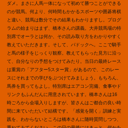
ダメ。まさに人馬一体になって初めて勝つことができる
のが競馬。何より、何時間もかかるスポーツや囲碁将棋
と違い、競馬は数分でその結果もわかりますし。プログ
ラムの始まりはまず、橋本さんの講義。大井競馬場の特
別席でオーラとは何か、その読み取り方をわかりやすく
教えていただきます。そして、パドックへ。ここで騎手
と馬の様子をじっくり観察。教えてもらった見方に沿っ
て、自分なりの予想をつけてみたり。当日の最終レース
は重賞の「アフター5スター賞」があるので、このレー
スにそれまでの学びをぶつけてみましょう。もちろん、
馬券を買ってもよし。特別席はエアコン完備、食事やド
リンクもふんだんに用意されています。橋本さんは16
時ごろから会場入りしますが、皆さんはご都合の良い時
間に来ていただいて結構です。「感覚を開く」訓練と実
践を、わからないところは橋本さんに随時質問しつつ、
重ねてみてください。この日の最後にはきっと、何かを