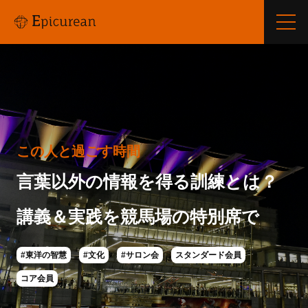
この人と過ごす時間
言葉以外の情報を得る訓練とは？
講義＆実践を競馬場の特別席で
#東洋の智慧
#文化
#サロン会
スタンダード会員
コア会員