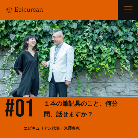
#01
１本の筆記具のこと、何分
間、話せますか？
エピキュリアン代表・米澤多恵