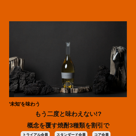
'未知'を味わう
もう二度と味わえない!?
概念を覆す焼酎3種類を割引で
トライアル会員
スタンダード会員
コア会員