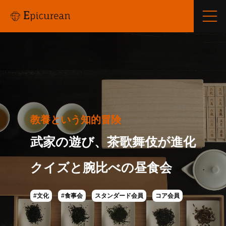
教養という知的冒険
武家の遊び、茶歌舞伎が進化
クイズと腕比べの昼食会
#文化
#食事会
スタンダード会員
コア会員