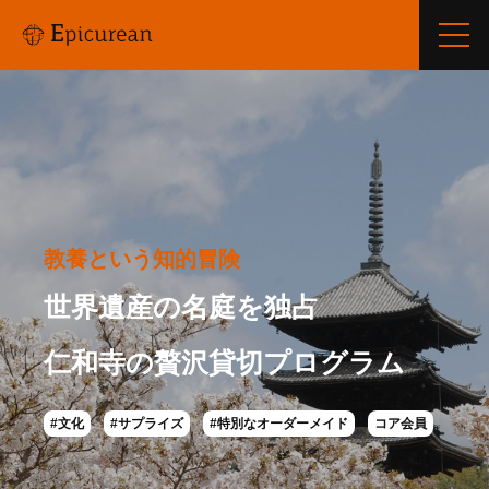
教養という知的冒険
世界遺産の名庭を独占
仁和寺の贅沢貸切プログラム
#文化
#サプライズ
#特別なオーダーメイド
コア会員