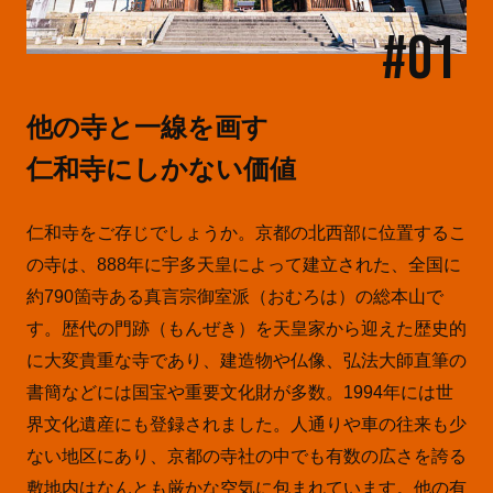
#01
他の寺と一線を画す
仁和寺にしかない価値
仁和寺をご存じでしょうか。京都の北西部に位置するこ
の寺は、888年に宇多天皇によって建立された、全国に
約790箇寺ある真言宗御室派（おむろは）の総本山で
す。歴代の門跡（もんぜき）を天皇家から迎えた歴史的
に大変貴重な寺であり、建造物や仏像、弘法大師直筆の
書簡などには国宝や重要文化財が多数。1994年には世
界文化遺産にも登録されました。人通りや車の往来も少
ない地区にあり、京都の寺社の中でも有数の広さを誇る
敷地内はなんとも厳かな空気に包まれています。他の有