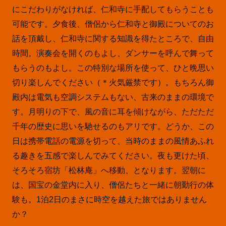
にこだわりがなければ、仁和寺に手配してもらうことも
可能です。夕食後、僧侶から仁和寺と御殿についてのお
話を頂戴し、仁和寺に関する知識を得たところで、自由
時間。演奏会を開くのもよし、ダンサーを呼んで舞って
もらうのもよし。この特別な場所を使って、ひと晩思い
切り楽しんでください（＊火気厳禁です）。もちろん御
殿内は電気も空調システムもない、古来のままの環境で
す。月明りの下で、風の音に耳を傾けながら、ただただ
千年の歴史に思いを馳せるのもアリです。どうか、この
日は携帯電話の電源を切って、当時のままの風情あふれ
る趣きを五感で楽しんでみてください。夜も更けた頃、
そろそろ宿坊「松林庵」へ移動、となります。翌朝に
は、国宝の金堂内に入り、僧侶たちと一緒に朝勤行の体
験も。1泊2日のまさに時空を越えた旅ではありません
か？