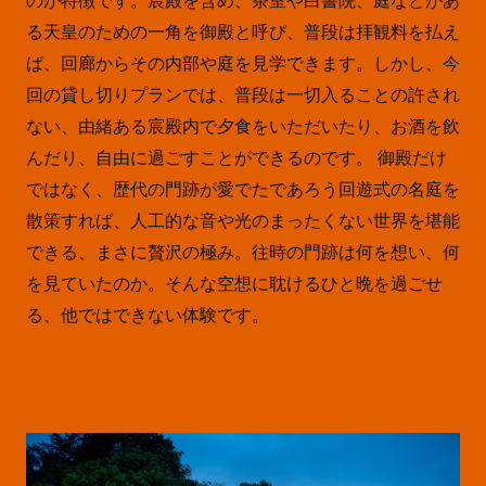
のが特徴です。宸殿を含め、茶室や白書院、庭などがあ
る天皇のための一角を御殿と呼び、普段は拝観料を払え
ば、回廊からその内部や庭を見学できます。しかし、今
回の貸し切りプランでは、普段は一切入ることの許され
ない、由緒ある宸殿内で夕食をいただいたり、お酒を飲
んだり、自由に過ごすことができるのです。 御殿だけ
ではなく、歴代の門跡が愛でたであろう回遊式の名庭を
散策すれば、人工的な音や光のまったくない世界を堪能
できる、まさに贅沢の極み。往時の門跡は何を想い、何
を見ていたのか。そんな空想に耽けるひと晩を過ごせ
る、他ではできない体験です。