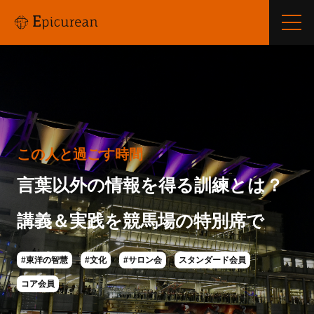
この人と過ごす時間
言葉以外の情報を得る訓練とは？
講義＆実践を競馬場の特別席で
#東洋の智慧
#文化
#サロン会
スタンダード会員
コア会員