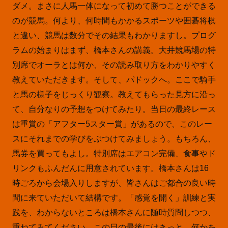
ダメ。まさに人馬一体になって初めて勝つことができる
のが競馬。何より、何時間もかかるスポーツや囲碁将棋
と違い、競馬は数分でその結果もわかりますし。プログ
ラムの始まりはまず、橋本さんの講義。大井競馬場の特
別席でオーラとは何か、その読み取り方をわかりやすく
教えていただきます。そして、パドックへ。ここで騎手
と馬の様子をじっくり観察。教えてもらった見方に沿っ
て、自分なりの予想をつけてみたり。当日の最終レース
は重賞の「アフター5スター賞」があるので、このレー
スにそれまでの学びをぶつけてみましょう。もちろん、
馬券を買ってもよし。特別席はエアコン完備、食事やド
リンクもふんだんに用意されています。橋本さんは16
時ごろから会場入りしますが、皆さんはご都合の良い時
間に来ていただいて結構です。「感覚を開く」訓練と実
践を、わからないところは橋本さんに随時質問しつつ、
重ねてみてください。この日の最後にはきっと、何かを