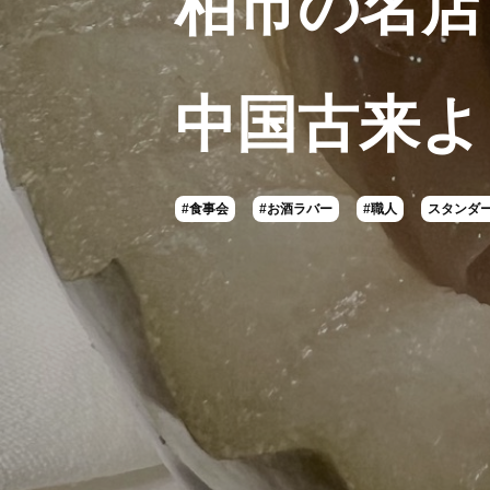
柏市の名店
中国古来よ
#食事会
#お酒ラバー
#職人
スタンダ