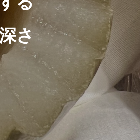
する
深さ