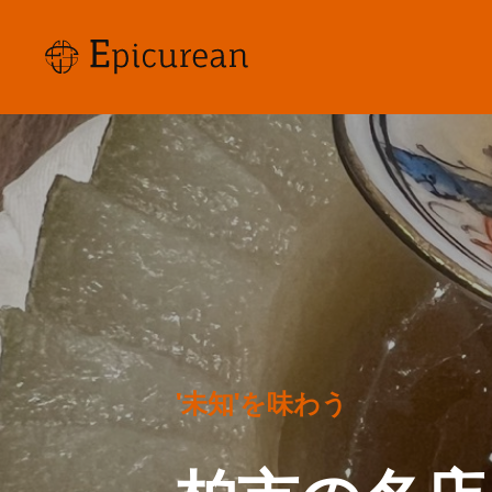
'未知'を味わう