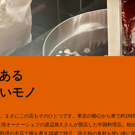
ある
いモノ
。まさにこの店もそのひとつです。東京の都心から車で約1時
年に現オーナーシェフの渡辺展久さんが開店した中国料理店。柏
料理の名店で腕を磨き26歳で独立。地元柏の食材を使い体に