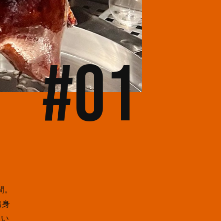
#01
間。
出身
良い