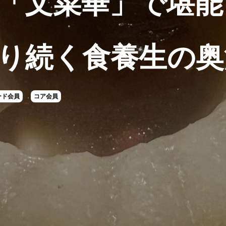
「文菜華」で堪能
り続く食養生の奥
ード会員
コア会員