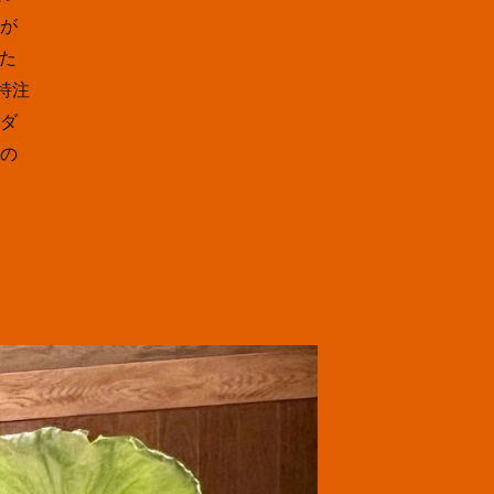
が
た
特注
ダ
の