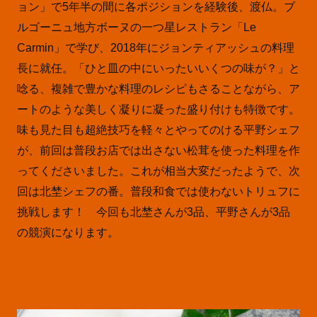
ョン」で5年半の間に各ポジションを経験後、渡仏。ブ
ルゴーニュ地方ボーヌの一つ星レストラン「Le
Carmin」で学び、2018年にジョンティアッシュの料理
長に就任。「ひと皿の中にいったいいくつの味が？」と
唸る、複雑で豊かな料理のレシピもさることながら、ア
ートのような美しく凝りに凝った盛り付けも特徴です。
味も見た目も超絶技巧を軽々とやってのける平野シェフ
が、前回は普段お店では出さない松茸を使った料理を作
ってくださいました。これが相当大変だったようで、次
回は北埜シェフの番。普段和食では使わないトリュフに
挑戦します！ 今回も北埜さんが3品、平野さんが3品
の競演になります。