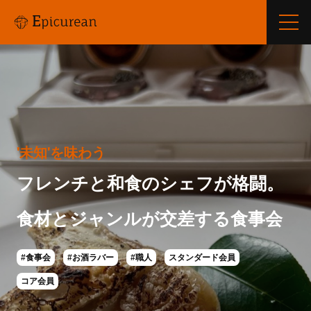
'未知'を味わう
フレンチと和食のシェフが格闘。
食材とジャンルが交差する食事会
#食事会
#お酒ラバー
#職人
スタンダード会員
コア会員