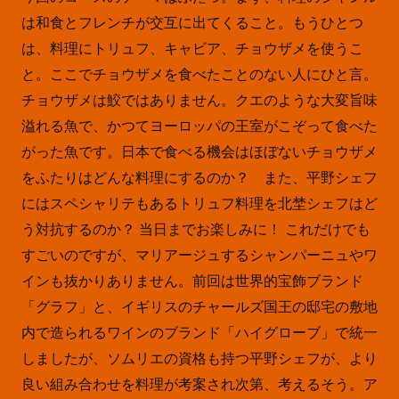
は和食とフレンチが交互に出てくること。もうひとつ
は、料理にトリュフ、キャビア、チョウザメを使うこ
と。ここでチョウザメを食べたことのない人にひと言。
チョウザメは鮫ではありません。クエのような大変旨味
溢れる魚で、かつてヨーロッパの王室がこぞって食べた
がった魚です。日本で食べる機会はほぼないチョウザメ
をふたりはどんな料理にするのか？ また、平野シェフ
にはスペシャリテもあるトリュフ料理を北埜シェフはど
う対抗するのか？ 当日までお楽しみに！ これだけでも
すごいのですが、マリアージュするシャンパーニュやワ
インも抜かりありません。前回は世界的宝飾ブランド
「グラフ」と、イギリスのチャールズ国王の邸宅の敷地
内で造られるワインのブランド「ハイグローブ」で統一
しましたが、ソムリエの資格も持つ平野シェフが、より
良い組み合わせを料理が考案され次第、考えるそう。ア